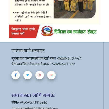
पालिका वाणी अनलाइन
सूचना तथा प्रसारण बिभाग दर्ता नम्बर -४८७४-२०८१/०८२
प्रेस काउन्सिल नेपाल दर्ता नम्बर - ४८७९/२०८१-०८२
समाचारका लागि सम्पर्कः
फोन:- +९७७-९८५१२1८७३८
proonemedia2081@gmail.com