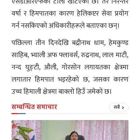
एसडीआरएफको टोली खटिएको छ। तर निरन्तर
वर्षा र हिमपातका कारण हेलिकप्टर सेवा प्रयोग
गर्न नसकिएको अधिकारीहरूले बताएका छन्।
पछिल्ला तीन दिनदेखि बद्रीनाथ धाम, हेमकुण्ड
साहिब, भ्याली अफ फ्लावर्स, रुद्रनाथ, लाल माटी,
नन्द घुङ्टी, औली, गोरसोन लगायतका क्षेत्रमा
लगातार हिमपात भइरहेको छ, जसका कारण
उच्च हिमाली क्षेत्रमा बाक्लो हिउँ जमेको छ।
सम्बन्धित समाचार
सबै