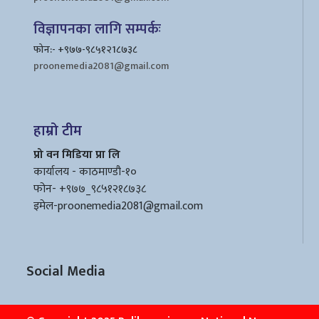
विज्ञापनका लागि सम्पर्कः
फोन:- +९७७-९८५१२1८७३८
proonemedia2081@gmail.com
हाम्रो टीम
प्रो वन मिडिया प्रा लि
कार्यालय - काठमाण्डौ-१०
फोन- +९७७_९८५१२१८७३८
इमेल
-proonemedia2081@gmail.com
Social Media