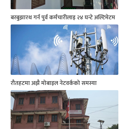
बरबुझारथ गर्न पुर्व कर्मचारीलाइ २४ घन्टे अल्टिमेटम
रौतहटमा अझै मोबाइल नेटवर्कको समस्या