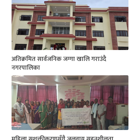
अतिक्रमित सार्वजनिक जग्गा खालि गराउंदै
नगरपालिका
महिला सशक्तीकरणसँगै जलवायु सहनशीलता