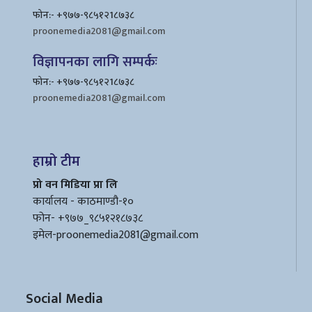
फोन:- +९७७-९८५१२1८७३८
proonemedia2081@gmail.com
विज्ञापनका लागि सम्पर्कः
फोन:- +९७७-९८५१२1८७३८
proonemedia2081@gmail.com
हाम्रो टीम
प्रो वन मिडिया प्रा लि
कार्यालय - काठमाण्डौ-१०
फोन- +९७७_९८५१२१८७३८
इमेल
-proonemedia2081@gmail.com
Social Media