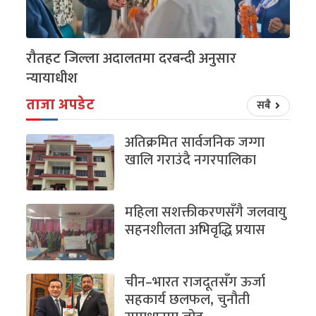
रौतहट जिल्ला अदालतमा दरबन्दी अनुसार
न्यायाधीश
ताजा अपडेट
सबै
अतिक्रमित सार्वजनिक जग्गा
खालि गराउंदै नगरपालिका
महिला सशक्तीकरणसँगै जलवायु
सहनशीलता अभिवृद्धि प्रयास
चीन–भारत राजदूतसँग ऊर्जा
सहकार्य छलफल, चुनौती