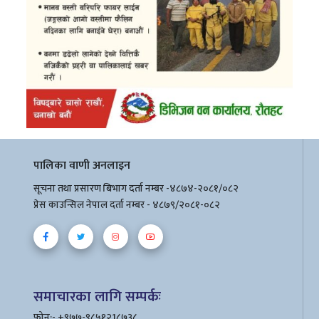
पालिका वाणी अनलाइन
सूचना तथा प्रसारण बिभाग दर्ता नम्बर -४८७४-२०८१/०८२
प्रेस काउन्सिल नेपाल दर्ता नम्बर - ४८७९/२०८१-०८२
समाचारका लागि सम्पर्कः
फोन:- +९७७-९८५१२1८७३८