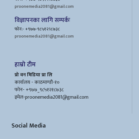
proonemedia2081@gmail.com
विज्ञापनका लागि सम्पर्कः
फोन:- +९७७-९८५१२1८७३८
proonemedia2081@gmail.com
हाम्रो टीम
प्रो वन मिडिया प्रा लि
कार्यालय - काठमाण्डौ-१०
फोन- +९७७_९८५१२१८७३८
इमेल
-proonemedia2081@gmail.com
Social Media