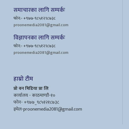
समाचारका लागि सम्पर्कः
फोन:- +९७७-९८५१२1८७३८
proonemedia2081@gmail.com
विज्ञापनका लागि सम्पर्कः
फोन:- +९७७-९८५१२1८७३८
proonemedia2081@gmail.com
हाम्रो टीम
प्रो वन मिडिया प्रा लि
कार्यालय - काठमाण्डौ-१०
फोन- +९७७_९८५१२१८७३८
इमेल
-proonemedia2081@gmail.com