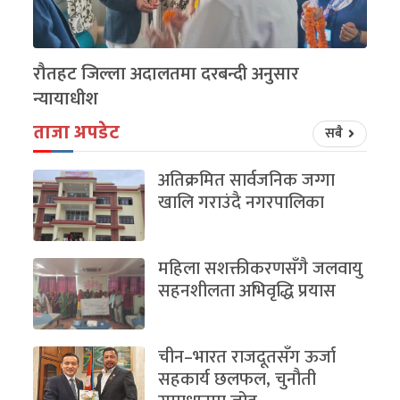
रौतहट जिल्ला अदालतमा दरबन्दी अनुसार
न्यायाधीश
ताजा अपडेट
सबै
अतिक्रमित सार्वजनिक जग्गा
खालि गराउंदै नगरपालिका
महिला सशक्तीकरणसँगै जलवायु
सहनशीलता अभिवृद्धि प्रयास
चीन–भारत राजदूतसँग ऊर्जा
सहकार्य छलफल, चुनौती