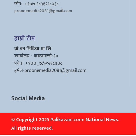
फोन:- +९७७-९८५१२1८७३८
proonemedia2081@gmail.com
हाम्रो टीम
प्रो वन मिडिया प्रा लि
कार्यालय - काठमाण्डौ-१०
फोन- +९७७_९८५१२१८७३८
इमेल
-proonemedia2081@gmail.com
Social Media
© Copyright 2025 Palikavani.com: National News.
All rights reserved.