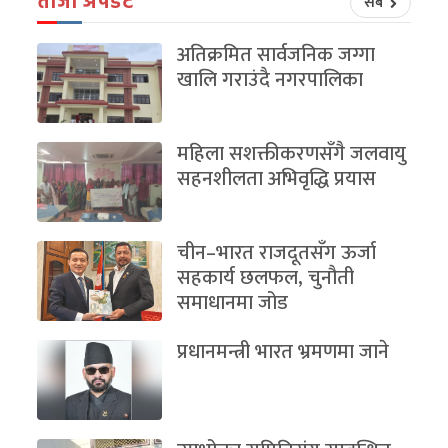
ताजा अपडेट
सबै
अतिक्रमित सार्वजनिक जग्गा
खालि गराउंदै नगरपालिका
महिला सशक्तीकरणसँगै जलवायु
सहनशीलता अभिवृद्धि प्रयास
चीन–भारत राजदूतसँग ऊर्जा
सहकार्य छलफल, चुनौती
समाधानमा जोड
प्रधानमन्त्री भारत भ्रमणमा जाने