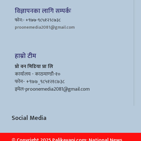
विज्ञापनका लागि सम्पर्कः
फोन:- +९७७-९८५१२1८७३८
proonemedia2081@gmail.com
हाम्रो टीम
प्रो वन मिडिया प्रा लि
कार्यालय - काठमाण्डौ-१०
फोन- +९७७_९८५१२१८७३८
इमेल
-proonemedia2081@gmail.com
Social Media
© Copyright 2025 Palikavani.com: National News.