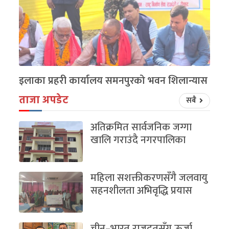
इलाका प्रहरी कार्यालय समनपुरको भवन शिलान्यास
ताजा अपडेट
सबै
अतिक्रमित सार्वजनिक जग्गा
खालि गराउंदै नगरपालिका
महिला सशक्तीकरणसँगै जलवायु
सहनशीलता अभिवृद्धि प्रयास
चीन–भारत राजदूतसँग ऊर्जा