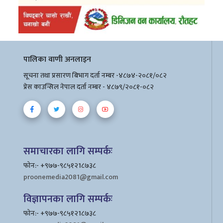
पालिका वाणी अनलाइन
सूचना तथा प्रसारण बिभाग दर्ता नम्बर -४८७४-२०८१/०८२
प्रेस काउन्सिल नेपाल दर्ता नम्बर - ४८७९/२०८१-०८२
समाचारका लागि सम्पर्कः
फोन:- +९७७-९८५१२1८७३८
proonemedia2081@gmail.com
विज्ञापनका लागि सम्पर्कः
फोन:- +९७७-९८५१२1८७३८