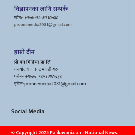
विज्ञापनका लागि सम्पर्कः
फोन:- +९७७-९८५१२1८७३८
proonemedia2081@gmail.com
हाम्रो टीम
प्रो वन मिडिया प्रा लि
कार्यालय - काठमाण्डौ-१०
फोन- +९७७_९८५१२१८७३८
इमेल
-proonemedia2081@gmail.com
Social Media
© Copyright 2025 Palikavani.com: National News.