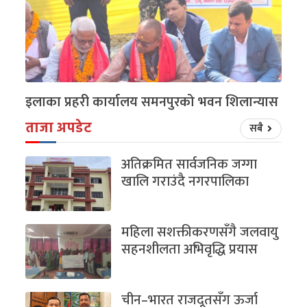
इलाका प्रहरी कार्यालय समनपुरको भवन शिलान्यास
ताजा अपडेट
सबै
अतिक्रमित सार्वजनिक जग्गा
खालि गराउंदै नगरपालिका
महिला सशक्तीकरणसँगै जलवायु
सहनशीलता अभिवृद्धि प्रयास
चीन–भारत राजदूतसँग ऊर्जा