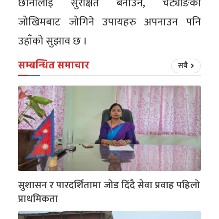
छानालाई सुरक्षित बनाउन, चट्याङको
जोखिमबाट जोगिने उपायहरु अपनाउन पनि
उहाँको सुझाव छ ।
सम्बन्धित समाचार
सबै
सुशासन र पारदर्शितामा जोड दिंदै सेवा प्रवाह पहिलो
प्राथमिकता