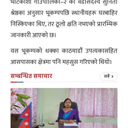
भोटेकोशी गाउँपालिका–२ की वडासदस्य सुनिता
श्रेष्ठका अनुसार भूकम्पपछि स्थानीयहरू घरबाहिर
निस्किएका थिए, तर ठूलो क्षति नभएको प्रारम्भिक
जानकारी आएको छ।
यस भूकम्पको धक्का काठमाडौं उपत्यकासहित
आसपासका क्षेत्रमा पनि महसुस गरिएको थियो।
सम्बन्धित समाचार
सबै