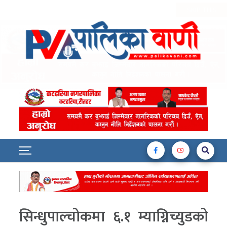
सिन्धुपाल्चोकमा ६.१ म्याग्निच्युडको