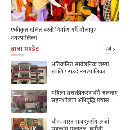
एकीकृत दलित बस्ती निर्माण गर्दै मौलापुर
नगरपालिका
ताजा अपडेट
सबै
अतिक्रमित सार्वजनिक जग्गा
खालि गराउंदै नगरपालिका
महिला सशक्तीकरणसँगै जलवायु
सहनशीलता अभिवृद्धि प्रयास
चीन–भारत राजदूतसँग ऊर्जा
सहकार्य छलफल, चुनौती