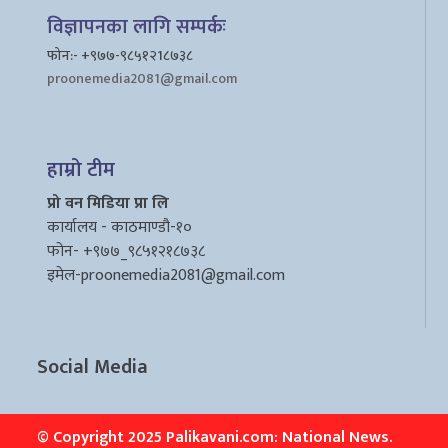
विज्ञापनका लागि सम्पर्कः
फोन:- +९७७-९८५१२1८७३८
proonemedia2081@gmail.com
हाम्रो टीम
प्रो वन मिडिया प्रा लि
कार्यालय - काठमाण्डौ-१०
फोन- +९७७_९८५१२१८७३८
इमेल
-proonemedia2081@gmail.com
Social Media
© Copyright 2025 Palikavani.com: National News.