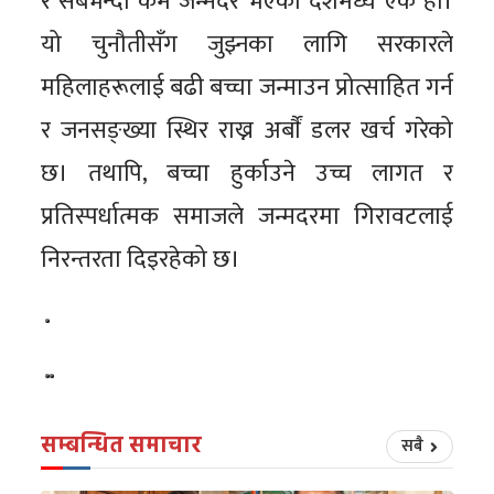
र सबैभन्दा कम जन्मदर भएका देशमध्ये एक हो।
यो चुनौतीसँग जुझ्नका लागि सरकारले
महिलाहरूलाई बढी बच्चा जन्माउन प्रोत्साहित गर्न
र जनसङ्ख्या स्थिर राख्न अर्बाैं डलर खर्च गरेको
छ। तथापि, बच्चा हुर्काउने उच्च लागत र
प्रतिस्पर्धात्मक समाजले जन्मदरमा गिरावटलाई
निरन्तरता दिइरहेको छ।
सम्बन्धित समाचार
सबै