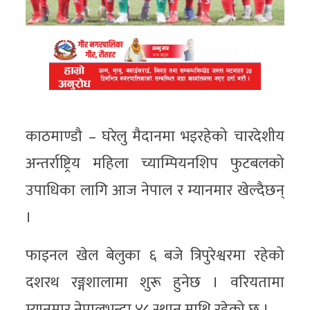
काठमाण्डौ – घरेलु मैदानमा भइरहेको चारदेशीय
अन्तर्राष्ट्रिय महिला च्याम्पियनशिप फुटबलको
उपाधिका लागि आज नेपाल र म्यानमार खेल्दैछन्
।
फाइनल खेल बेलुका ६ बजे त्रिपुरेश्वरमा रहेको
दशरथ रङ्गशालामा शुरू हुनेछ । वरियतामा
म्यानमार नेपालभन्दा ४८ स्थान माथि रहेको छ ।