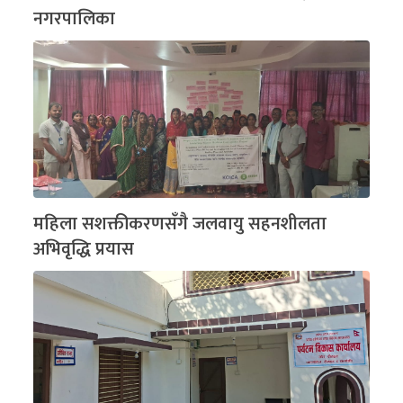
नगरपालिका
महिला सशक्तीकरणसँगै जलवायु सहनशीलता
अभिवृद्धि प्रयास