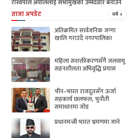
रास्वपाले अर्याललाई सभामुखको उम्मेदवार बनाउने
ताजा अपडेट
सबै
अतिक्रमित सार्वजनिक जग्गा
खालि गराउंदै नगरपालिका
महिला सशक्तीकरणसँगै जलवायु
सहनशीलता अभिवृद्धि प्रयास
चीन–भारत राजदूतसँग ऊर्जा
सहकार्य छलफल, चुनौती
समाधानमा जोड
प्रधानमन्त्री भारत भ्रमणमा जाने