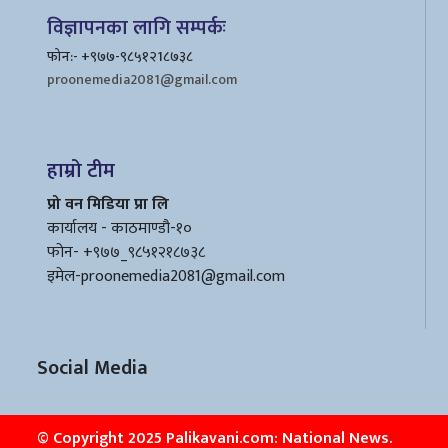
विज्ञापनका लागि सम्पर्कः
फोन:- +९७७-९८५१२1८७३८
proonemedia2081@gmail.com
हाम्रो टीम
प्रो वन मिडिया प्रा लि
कार्यालय - काठमाण्डौ-१०
फोन- +९७७_९८५१२१८७३८
इमेल
-proonemedia2081@gmail.com
Social Media
© Copyright 2025 Palikavani.com: National News.