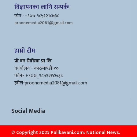
विज्ञापनका लागि सम्पर्कः
फोन:- +९७७-९८५१२1८७३८
proonemedia2081@gmail.com
हाम्रो टीम
प्रो वन मिडिया प्रा लि
कार्यालय - काठमाण्डौ-१०
फोन- +९७७_९८५१२१८७३८
इमेल
-proonemedia2081@gmail.com
Social Media
© Copyright 2025 Palikavani.com: National News.