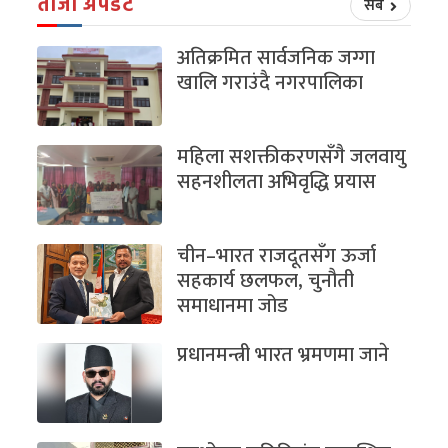
ताजा अपडेट
सबै
अतिक्रमित सार्वजनिक जग्गा
खालि गराउंदै नगरपालिका
महिला सशक्तीकरणसँगै जलवायु
सहनशीलता अभिवृद्धि प्रयास
चीन–भारत राजदूतसँग ऊर्जा
सहकार्य छलफल, चुनौती
समाधानमा जोड
प्रधानमन्त्री भारत भ्रमणमा जाने