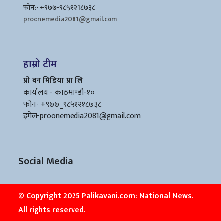
फोन:- +९७७-९८५१२1८७३८
proonemedia2081@gmail.com
हाम्रो टीम
प्रो वन मिडिया प्रा लि
कार्यालय - काठमाण्डौ-१०
फोन- +९७७_९८५१२१८७३८
इमेल
-proonemedia2081@gmail.com
Social Media
© Copyright 2025 Palikavani.com: National News.
All rights reserved.