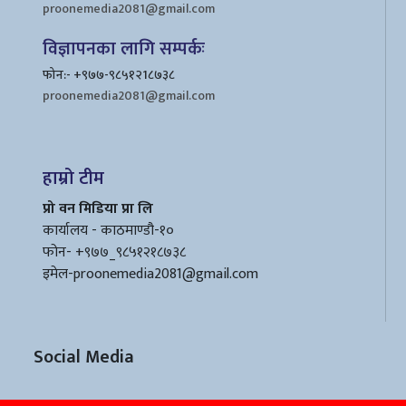
proonemedia2081@gmail.com
विज्ञापनका लागि सम्पर्कः
फोन:- +९७७-९८५१२1८७३८
proonemedia2081@gmail.com
हाम्रो टीम
प्रो वन मिडिया प्रा लि
कार्यालय - काठमाण्डौ-१०
फोन- +९७७_९८५१२१८७३८
इमेल
-proonemedia2081@gmail.com
Social Media