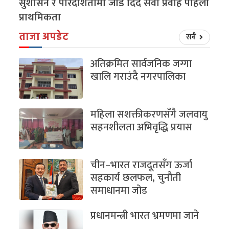
सुशासन र पारदर्शितामा जोड दिंदै सेवा प्रवाह पहिलो
प्राथमिकता
ताजा अपडेट
सबै
अतिक्रमित सार्वजनिक जग्गा
खालि गराउंदै नगरपालिका
महिला सशक्तीकरणसँगै जलवायु
सहनशीलता अभिवृद्धि प्रयास
चीन–भारत राजदूतसँग ऊर्जा
सहकार्य छलफल, चुनौती
समाधानमा जोड
प्रधानमन्त्री भारत भ्रमणमा जाने