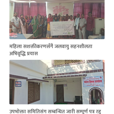
महिला सशक्तीकरणसँगै जलवायु सहनशीलता
अभिवृद्धि प्रयास
उपभोक्ता समितिसंग सम्बन्धित जारी सम्पूर्ण पत्र रद्द