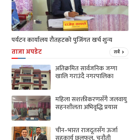
पर्यटन कार्यालय रौतहटको पुजिंगत खर्च शुन्य
ताजा अपडेट
सबै
अतिक्रमित सार्वजनिक जग्गा
खालि गराउंदै नगरपालिका
महिला सशक्तीकरणसँगै जलवायु
सहनशीलता अभिवृद्धि प्रयास
चीन–भारत राजदूतसँग ऊर्जा
सहकार्य छलफल, चुनौती