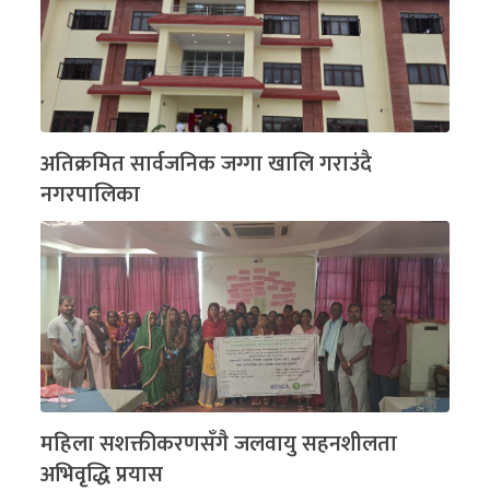
अतिक्रमित सार्वजनिक जग्गा खालि गराउंदै
नगरपालिका
महिला सशक्तीकरणसँगै जलवायु सहनशीलता
अभिवृद्धि प्रयास