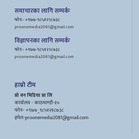
समाचारका लागि सम्पर्कः
फोन:- +९७७-९८५१२1८७३८
proonemedia2081@gmail.com
विज्ञापनका लागि सम्पर्कः
फोन:- +९७७-९८५१२1८७३८
proonemedia2081@gmail.com
हाम्रो टीम
प्रो वन मिडिया प्रा लि
कार्यालय - काठमाण्डौ-१०
फोन- +९७७_९८५१२१८७३८
इमेल
-proonemedia2081@gmail.com