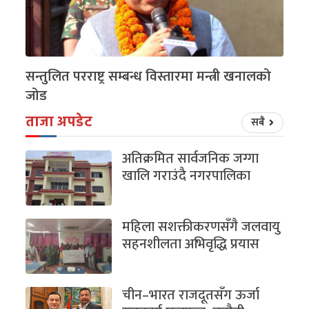
सन्तुलित परराष्ट्र सम्बन्ध विस्तारमा मन्त्री खनालको
जोड
ताजा अपडेट
सबै
अतिक्रमित सार्वजनिक जग्गा
खालि गराउंदै नगरपालिका
महिला सशक्तीकरणसँगै जलवायु
सहनशीलता अभिवृद्धि प्रयास
चीन–भारत राजदूतसँग ऊर्जा