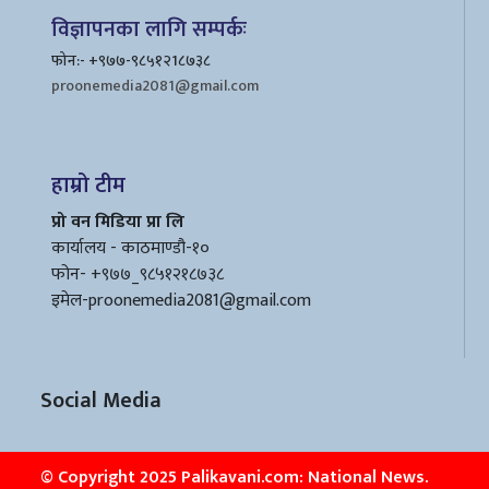
विज्ञापनका लागि सम्पर्कः
फोन:- +९७७-९८५१२1८७३८
proonemedia2081@gmail.com
हाम्रो टीम
प्रो वन मिडिया प्रा लि
कार्यालय - काठमाण्डौ-१०
फोन- +९७७_९८५१२१८७३८
इमेल
-proonemedia2081@gmail.com
Social Media
© Copyright 2025 Palikavani.com: National News.