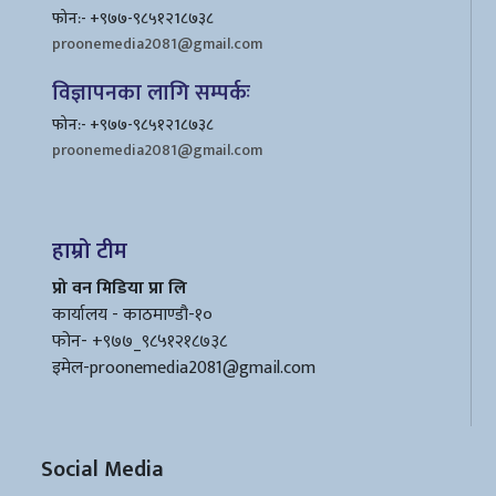
फोन:- +९७७-९८५१२1८७३८
proonemedia2081@gmail.com
विज्ञापनका लागि सम्पर्कः
फोन:- +९७७-९८५१२1८७३८
proonemedia2081@gmail.com
हाम्रो टीम
प्रो वन मिडिया प्रा लि
कार्यालय - काठमाण्डौ-१०
फोन- +९७७_९८५१२१८७३८
इमेल
-proonemedia2081@gmail.com
Social Media