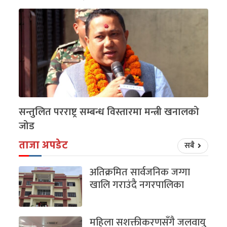
सन्तुलित परराष्ट्र सम्बन्ध विस्तारमा मन्त्री खनालको
जोड
ताजा अपडेट
सबै
अतिक्रमित सार्वजनिक जग्गा
खालि गराउंदै नगरपालिका
महिला सशक्तीकरणसँगै जलवायु