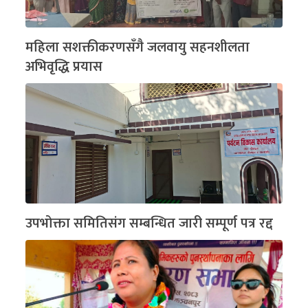
महिला सशक्तीकरणसँगै जलवायु सहनशीलता
अभिवृद्धि प्रयास
उपभोक्ता समितिसंग सम्बन्धित जारी सम्पूर्ण पत्र रद्द