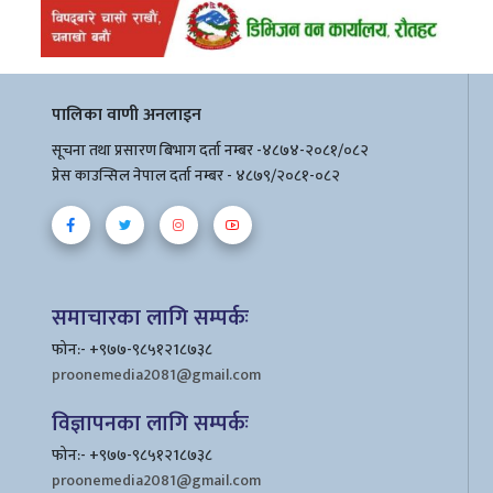
पालिका वाणी अनलाइन
सूचना तथा प्रसारण बिभाग दर्ता नम्बर -४८७४-२०८१/०८२
प्रेस काउन्सिल नेपाल दर्ता नम्बर - ४८७९/२०८१-०८२
समाचारका लागि सम्पर्कः
फोन:- +९७७-९८५१२1८७३८
proonemedia2081@gmail.com
विज्ञापनका लागि सम्पर्कः
फोन:- +९७७-९८५१२1८७३८
proonemedia2081@gmail.com