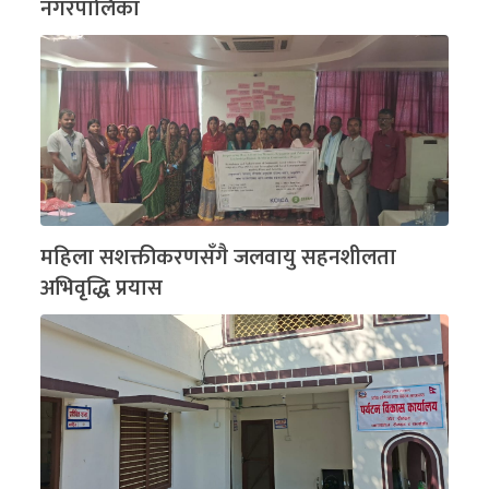
नगरपालिका
महिला सशक्तीकरणसँगै जलवायु सहनशीलता
अभिवृद्धि प्रयास