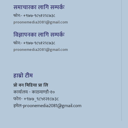
समाचारका लागि सम्पर्कः
फोन:- +९७७-९८५१२1८७३८
proonemedia2081@gmail.com
विज्ञापनका लागि सम्पर्कः
फोन:- +९७७-९८५१२1८७३८
proonemedia2081@gmail.com
हाम्रो टीम
प्रो वन मिडिया प्रा लि
कार्यालय - काठमाण्डौ-१०
फोन- +९७७_९८५१२१८७३८
इमेल
-proonemedia2081@gmail.com