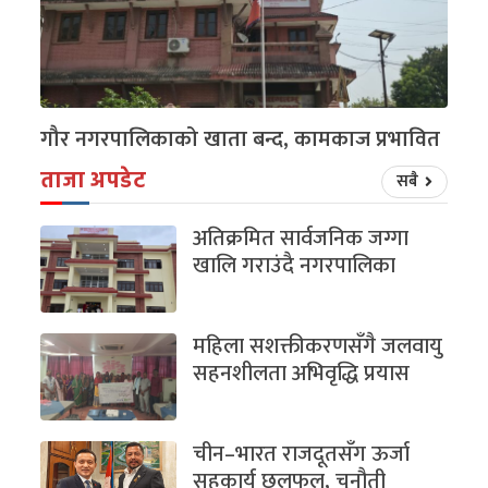
गौर नगरपालिकाको खाता बन्द, कामकाज प्रभावित
ताजा अपडेट
सबै
अतिक्रमित सार्वजनिक जग्गा
खालि गराउंदै नगरपालिका
महिला सशक्तीकरणसँगै जलवायु
सहनशीलता अभिवृद्धि प्रयास
चीन–भारत राजदूतसँग ऊर्जा
सहकार्य छलफल, चुनौती