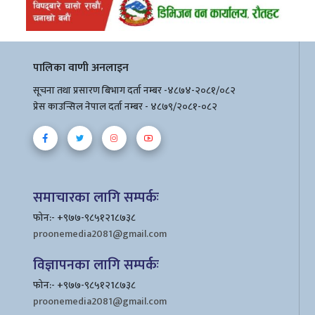
पालिका वाणी अनलाइन
सूचना तथा प्रसारण बिभाग दर्ता नम्बर -४८७४-२०८१/०८२
प्रेस काउन्सिल नेपाल दर्ता नम्बर - ४८७९/२०८१-०८२
समाचारका लागि सम्पर्कः
फोन:- +९७७-९८५१२1८७३८
proonemedia2081@gmail.com
विज्ञापनका लागि सम्पर्कः
फोन:- +९७७-९८५१२1८७३८
proonemedia2081@gmail.com