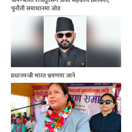
चीन–भारत राजदूतसँग ऊर्जा सहकार्य छलफल,
चुनौती समाधानमा जोड
प्रधानमन्त्री भारत भ्रमणमा जाने