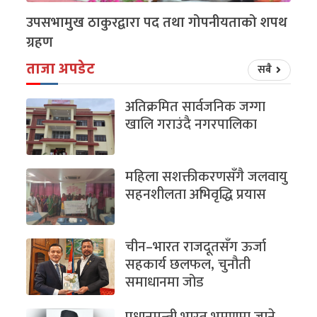
उपसभामुख ठाकुरद्वारा पद तथा गोपनीयताको शपथ
ग्रहण
ताजा अपडेट
सबै
अतिक्रमित सार्वजनिक जग्गा
खालि गराउंदै नगरपालिका
महिला सशक्तीकरणसँगै जलवायु
सहनशीलता अभिवृद्धि प्रयास
चीन–भारत राजदूतसँग ऊर्जा
सहकार्य छलफल, चुनौती
समाधानमा जोड
प्रधानमन्त्री भारत भ्रमणमा जाने