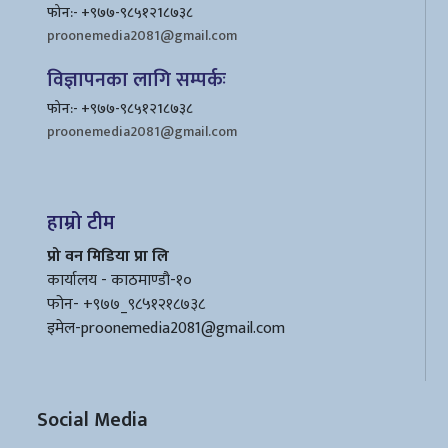
फोन:- +९७७-९८५१२1८७३८
proonemedia2081@gmail.com
विज्ञापनका लागि सम्पर्कः
फोन:- +९७७-९८५१२1८७३८
proonemedia2081@gmail.com
हाम्रो टीम
प्रो वन मिडिया प्रा लि
कार्यालय - काठमाण्डौ-१०
फोन- +९७७_९८५१२१८७३८
इमेल
-proonemedia2081@gmail.com
Social Media