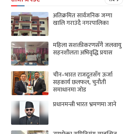
अतिक्रमित सार्वजनिक जग्गा
खालि गराउंदै नगरपालिका
महिला सशक्तीकरणसँगै जलवायु
सहनशीलता अभिवृद्धि प्रयास
चीन–भारत राजदूतसँग ऊर्जा
सहकार्य छलफल, चुनौती
समाधानमा जोड
प्रधानमन्त्री भारत भ्रमणमा जाने
उपभोक्ता समितिसंग सम्बन्धित