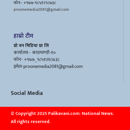
फोन:- +९७७-९८५१२1८७३८
proonemedia2081@gmail.com
हाम्रो टीम
प्रो वन मिडिया प्रा लि
कार्यालय - काठमाण्डौ-१०
फोन- +९७७_९८५१२१८७३८
इमेल
-proonemedia2081@gmail.com
Social Media
© Copyright 2025 Palikavani.com: National News.
All rights reserved.