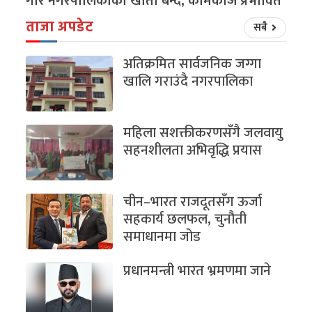
गौर नगरपालिकाको खाता बन्द, कामकाज प्रभावित
ताजा अपडेट
सबै
अतिक्रमित सार्वजनिक जग्गा
खालि गराउंदै नगरपालिका
महिला सशक्तीकरणसँगै जलवायु
सहनशीलता अभिवृद्धि प्रयास
चीन–भारत राजदूतसँग ऊर्जा
सहकार्य छलफल, चुनौती
समाधानमा जोड
प्रधानमन्त्री भारत भ्रमणमा जाने