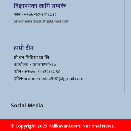
विज्ञापनका लागि सम्पर्कः
फोन:- +९७७-९८५१२1८७३८
proonemedia2081@gmail.com
हाम्रो टीम
प्रो वन मिडिया प्रा लि
कार्यालय - काठमाण्डौ-१०
फोन- +९७७_९८५१२१८७३८
इमेल
-proonemedia2081@gmail.com
Social Media
© Copyright 2025 Palikavani.com: National News.