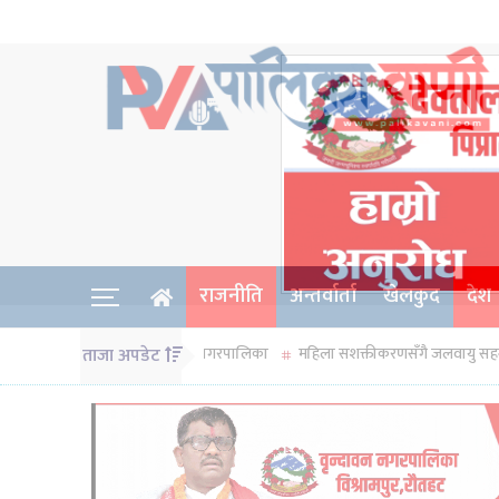
राजनीति
अन्तर्वार्ता
खेलकुद
देश
गा खालि गराउंदै नगरपालिका
ताजा अपडेट
महिला सशक्तीकरणसँगै जलवायु सहनशीलता अभिवृद्धि प