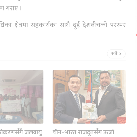
मरण गराए ।
धिका क्षेत्रमा सहकार्यका साथै दुई देशबीचको परस्पर
सबै
तीकरणसँगै जलवायु
चीन–भारत राजदूतसँग ऊर्जा