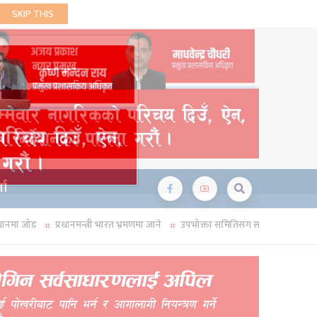
ता
ानमन्त्री भारत भ्रमणमा जाने
उपभोक्ता समितिसंग सम्बन्धित जारी सम्पूर्ण पत्र रद्द
अति